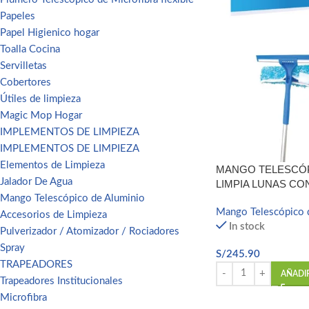
Papeles
Papel Higienico hogar
Toalla Cocina
Facebook
Servilletas
Email
Cobertores
Útiles de limpieza
Pinterest
Magic Mop Hogar
IMPLEMENTOS DE LIMPIEZA
linkedin
IMPLEMENTOS DE LIMPIEZA
WhatsApp
Elementos de Limpieza
MANGO TELESCÓP
Jalador De Agua
LIMPIA LUNAS CO
Telegram
Mango Telescópico de Aluminio
Mango Telescópico 
Accesorios de Limpieza
In stock
Pulverizador / Atomizador / Rociadores
Spray
S/
245.90
TRAPEADORES
AÑADI
Trapeadores Institucionales
Microfibra