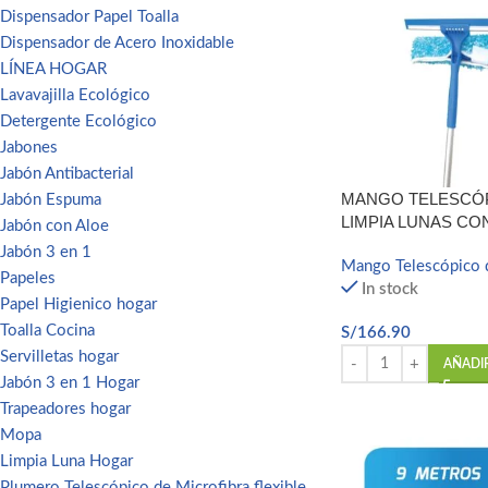
Dispensador Papel Toalla
Dispensador de Acero Inoxidable
LÍNEA HOGAR
Lavavajilla Ecológico
Detergente Ecológico
Jabones
Jabón Antibacterial
MANGO TELESCÓP
Jabón Espuma
LIMPIA LUNAS CO
Jabón con Aloe
Jabón 3 en 1
Mango Telescópico 
Papeles
In stock
Papel Higienico hogar
Toalla Cocina
S/
166.90
Servilletas hogar
AÑADI
Jabón 3 en 1 Hogar
Trapeadores hogar
Mopa
Limpia Luna Hogar
Plumero Telescópico de Microfibra flexible