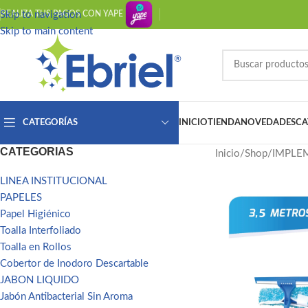
Skip to navigation
REALIZA TUS PAGOS CON YAPE
Skip to main content
INICIO
TIENDA
NOVEDADES
CA
CATEGORÍAS
CATEGORIAS
Inicio
Shop
IMPLE
LINEA INSTITUCIONAL
PAPELES
Papel Higiénico
Toalla Interfoliado
Toalla en Rollos
Cobertor de Inodoro Descartable
JABON LIQUIDO
Jabón Antibacterial Sin Aroma