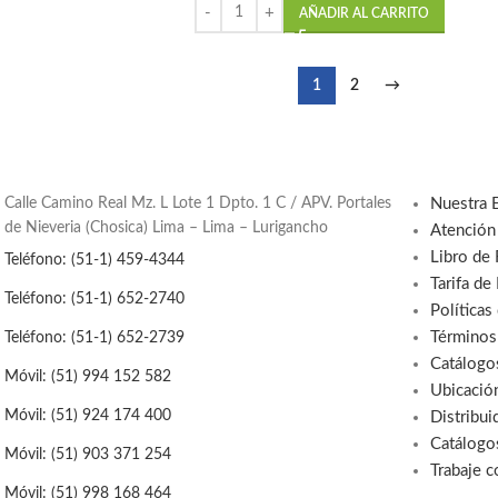
AÑADIR AL CARRITO
1
2
→
Calle Camino Real Mz. L Lote 1 Dpto. 1 C / APV. Portales
Nuestra 
de Nieveria (Chosica) Lima – Lima – Lurigancho
Atención
Libro de
Teléfono: (51-1) 459-4344
Tarifa de
Teléfono: (51-1) 652-2740
Políticas
Términos
Teléfono: (51-1) 652-2739
Catálogo
Móvil: (51) 994 152 582
Ubicació
Móvil: (51) 924 174 400
Distribui
Catálogo
Móvil: (51) 903 371 254
Trabaje 
Móvil: (51) 998 168 464