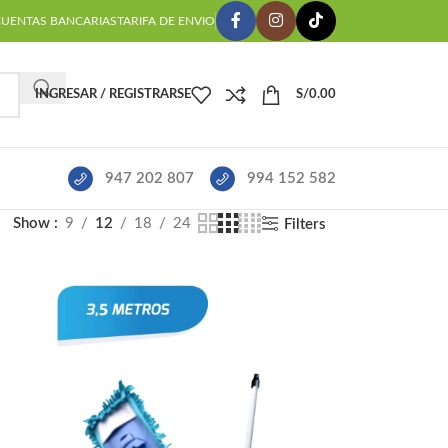
CUENTAS BANCARIAS
TARIFA DE ENVIO
INGRESAR / REGISTRARSE
S/
0.00
947 202 807
994 152 582
Show
9
12
18
24
Filters