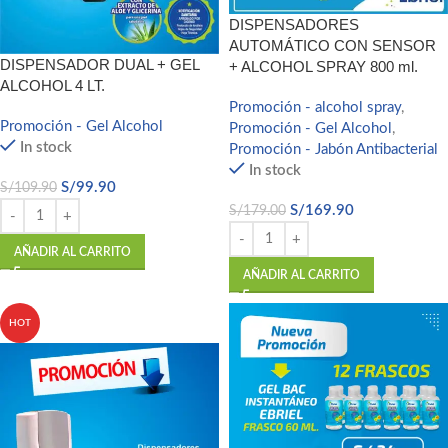
DISPENSADORES
AUTOMÁTICO CON SENSOR
DISPENSADOR DUAL + GEL
+ ALCOHOL SPRAY 800 ml.
ALCOHOL 4 LT.
Promoción - alcohol spray
,
Promoción - Gel Alcohol
Promoción - Gel Alcohol
,
In stock
Promoción - Jabón Antibacterial
In stock
S/
99.90
S/
109.90
S/
169.90
S/
179.00
AÑADIR AL CARRITO
AÑADIR AL CARRITO
HOT