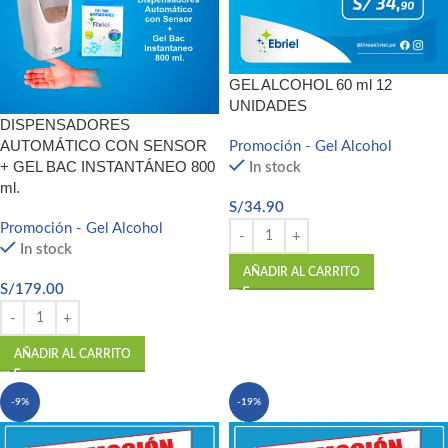
GEL ALCOHOL 60 ml 12
UNIDADES
DISPENSADORES
AUTOMÁTICO CON SENSOR
Promoción - Gel Alcohol
+ GEL BAC INSTANTÁNEO 800
In stock
ml.
S/
34.90
Promoción - Gel Alcohol
In stock
AÑADIR AL CARRITO
S/
179.00
AÑADIR AL CARRITO
-9%
-19%