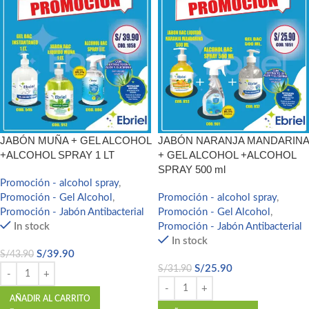
JABÓN MUÑA + GEL ALCOHOL
JABÓN NARANJA MANDARINA
+ALCOHOL SPRAY 1 LT
+ GEL ALCOHOL +ALCOHOL
SPRAY 500 ml
Promoción - alcohol spray
,
Promoción - Gel Alcohol
,
Promoción - alcohol spray
,
Promoción - Jabón Antibacterial
Promoción - Gel Alcohol
,
In stock
Promoción - Jabón Antibacterial
In stock
S/
39.90
S/
43.90
S/
25.90
S/
31.90
AÑADIR AL CARRITO