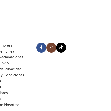
Empresa
 en Línea
 Reclamaciones
 Envío
 de Privacidad
 y Condiciones
s
n
dores
s
con Nosotros