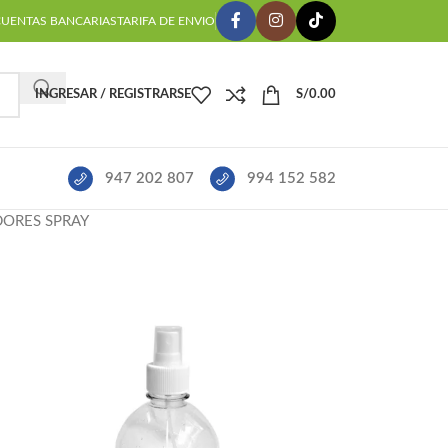
CUENTAS BANCARIAS
TARIFA DE ENVIO
INGRESAR / REGISTRARSE
S/
0.00
947 202 807
994 152 582
DORES SPRAY