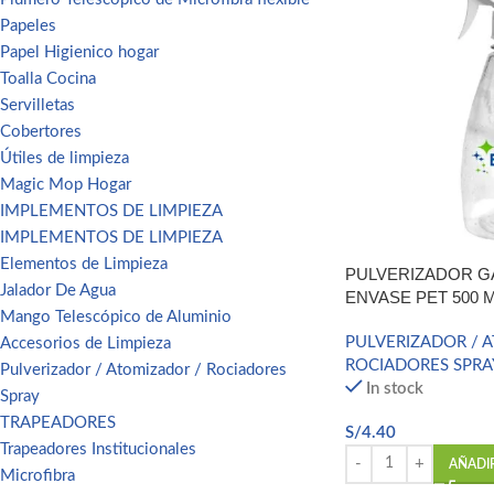
Papeles
Papel Higienico hogar
Toalla Cocina
Facebook
Servilletas
Email
Cobertores
Útiles de limpieza
Pinterest
Magic Mop Hogar
IMPLEMENTOS DE LIMPIEZA
linkedin
IMPLEMENTOS DE LIMPIEZA
WhatsApp
Elementos de Limpieza
PULVERIZADOR GA
Jalador De Agua
ENVASE PET 500 
Telegram
Mango Telescópico de Aluminio
PULVERIZADOR / 
Accesorios de Limpieza
ROCIADORES SPRA
Pulverizador / Atomizador / Rociadores
In stock
Spray
TRAPEADORES
S/
4.40
Trapeadores Institucionales
AÑADI
Microfibra