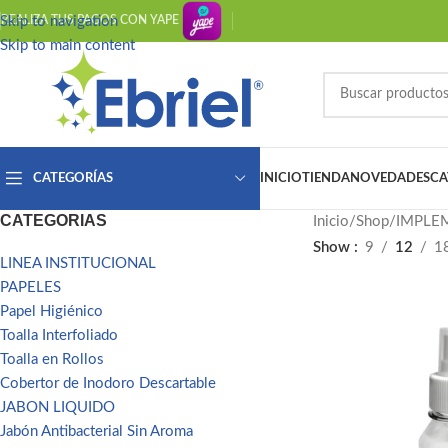
Skip to navigation
REALIZA TUS PAGOS CON YAPE
Skip to main content
INICIO
TIENDA
NOVEDADES
CA
CATEGORÍAS
CATEGORIAS
Inicio
Shop
IMPLE
Show
9
12
1
LINEA INSTITUCIONAL
PAPELES
Papel Higiénico
Toalla Interfoliado
Toalla en Rollos
Cobertor de Inodoro Descartable
JABON LIQUIDO
Jabón Antibacterial Sin Aroma