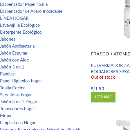
Dispensador Papel Toalla
Dispensador de Acero Inoxidable
LÍNEA HOGAR
Lavavajilla Ecológico
Detergente Ecológico
Jabones
Jabón Antibacterial
Jabón Espuma
FRASCO + ATOMIZ
Jabón con Aloe
PULVERIZADOR / 
Jabón 3 en 1
ROCIADORES SPRA
Papeles
Out of stock
Papel Higienico hogar
Toalla Cocina
S/
1.90
Servilletas hogar
LEER MÁS
Jabón 3 en 1 Hogar
Trapeadores hogar
Mopa
Limpia Luna Hogar
Plumero Telescópico de Microfibra flexible