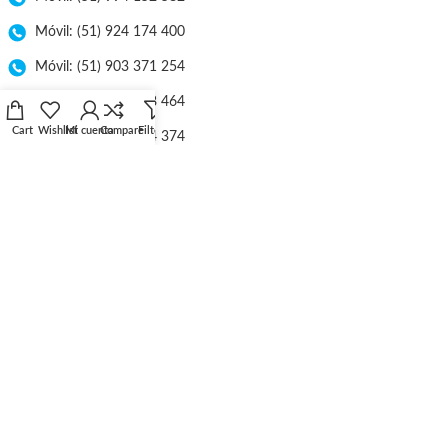
Móvil: (51) 924 174 400
Móvil: (51) 903 371 254
Móvil: (51) 998 168 464
Cart
Wishlist
Mi cuenta
Compare
Filters
Móvil: (51) 953 554 374
E-mail: ventas@lineaebriel.com.pe
Nuestra Empresa
Atención en Línea
Libro de Reclamaciones
Tarifa de Envío
Políticas de Privacidad
Términos y Condiciones
Catálogos
Ubicación
Distribuidores
Catálogos
Trabaje con Nosotros