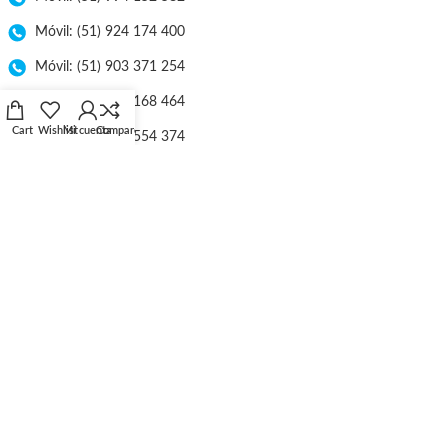
Móvil: (51) 924 174 400
Móvil: (51) 903 371 254
Móvil: (51) 998 168 464
Cart
Wishlist
Mi cuenta
Compare
Móvil: (51) 953 554 374
E-mail: ventas@lineaebriel.com.pe
Nuestra Empresa
Atención en Línea
Libro de Reclamaciones
Tarifa de Envío
Políticas de Privacidad
Términos y Condiciones
Catálogos
Ubicación
Distribuidores
Catálogos
Trabaje con Nosotros