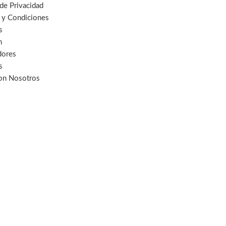
 de Privacidad
 y Condiciones
s
n
dores
s
con Nosotros