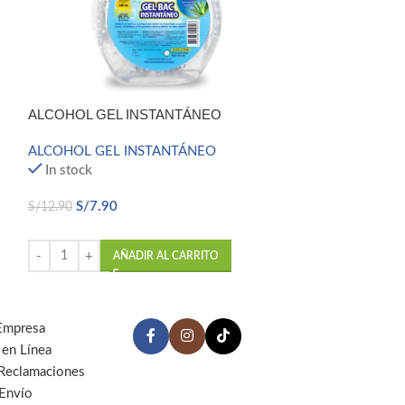
ALCOHOL GEL 
ALCOHOL GEL 
ALCOHOL GEL INSTANTÁNEO
In stock
ALCOHOL GEL INSTANTÁNEO
S/
12.90
In stock
S/
7.90
S/
12.90
AÑ
AÑADIR AL CARRITO
Empresa
 en Línea
 Reclamaciones
 Envío