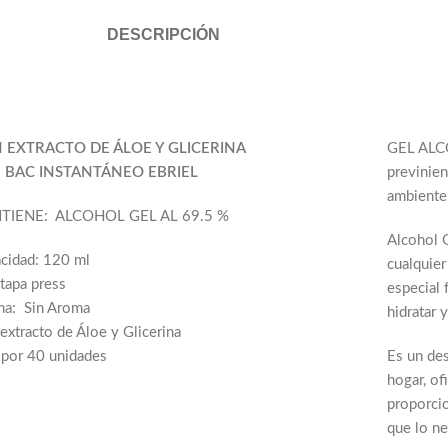
DESCRIPCIÓN
 EXTRACTO DE ÁLOE Y GLICERINA
GEL ALCO
 BAC INSTANTÁNEO EBRIEL
previnien
ambiente
TIENE: ALCOHOL GEL AL 69.5 %
Alcohol 
cidad: 120 ml
cualquier
tapa press
especial 
a: Sin Aroma
hidratar 
extracto de Áloe y Glicerina
 por 40 unidades
Es un des
hogar, of
proporci
que lo ne