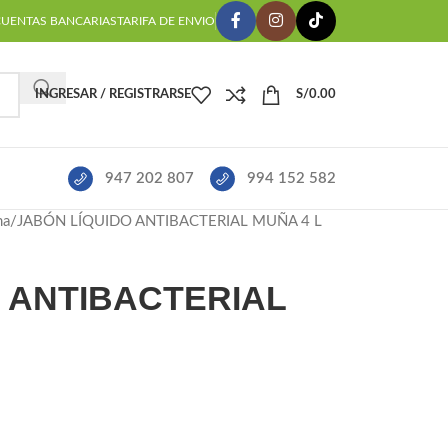
CUENTAS BANCARIAS
TARIFA DE ENVIO
INGRESAR / REGISTRARSE
S/
0.00
947 202 807
994 152 582
ma
JABÓN LÍQUIDO ANTIBACTERIAL MUÑA 4 L
 ANTIBACTERIAL