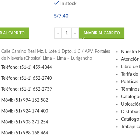
In stock
S/
7.40
R AL CARRITO
AÑADIR AL CARRITO
Calle Camino Real Mz. L Lote 1 Dpto. 1 C / APV. Portales
Nuestra 
de Nieveria (Chosica) Lima – Lima – Lurigancho
Atención
Libro de
Teléfono: (51-1) 459-4344
Tarifa de
Teléfono: (51-1) 652-2740
Políticas
Términos
Teléfono: (51-1) 652-2739
Catálogo
Móvil: (51) 994 152 582
Ubicació
Móvil: (51) 924 174 400
Distribui
Catálogo
Móvil: (51) 903 371 254
Trabaje 
Móvil: (51) 998 168 464