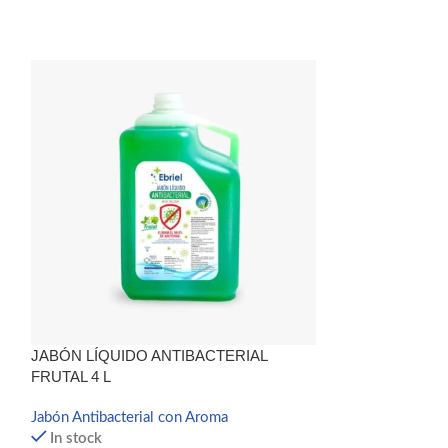
JABÓN LÍQUIDO ANTIBACTERIAL
JABÓN LÍQUID
FRUTAL 4 L
1 L
Jabón Antibacterial con Aroma
Jabón Antibacteri
In stock
Antibacterial co