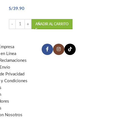
In stock
S/
39.90
S/
11.90
AÑADIR AL CARRITO
AÑ
Empresa
 en Línea
 Reclamaciones
 Envío
 de Privacidad
 y Condiciones
s
n
dores
s
con Nosotros