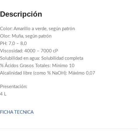
Descripción
Color: Amarillo a verde, según patrón
Olor: Muña, según patrón
PH: 7,0 – 8,0
Viscosidad: 4000 – 7000 cP
Solubilidad en agua: Solubilidad completa
% Ácidos Grasos Totales: Mínimo 10
Alcalinidad libre (como % NaOH): Máximo 0,07
Presentación:
Facebook
4 L
Email
FICHA TECNICA
Pinterest
linkedin