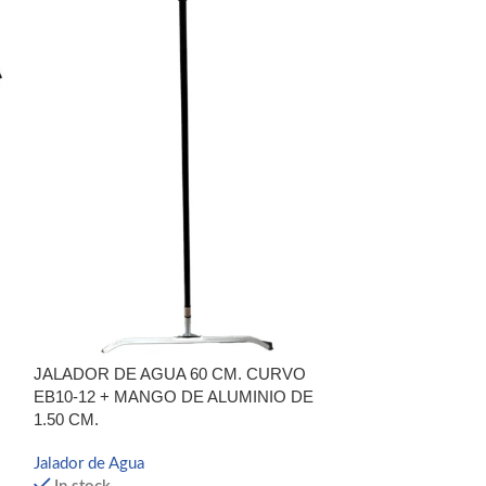
JALADOR DE A
DE ALUMINIO D
Jalador de Agua
In stock
JALADOR DE AGUA 60 CM. CURVO
EB10-12 + MANGO DE ALUMINIO DE
S/
52.90
1.50 CM.
Jalador de Agua
AÑ