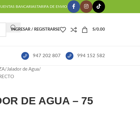
CUENTAS BANCARIAS
TARIFA DE ENVIO
INGRESAR / REGISTRARSE
S/
0.00
947 202 807
994 152 582
ZA
Jalador de Agua
 RECTO
OR DE AGUA – 75