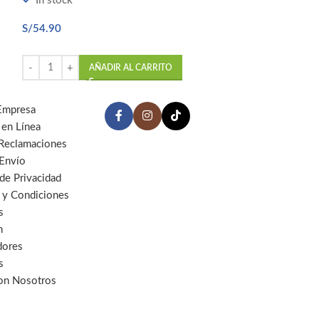
In stock
S/
54.90
AÑADIR AL CARRITO
Empresa
 en Línea
 Reclamaciones
 Envío
 de Privacidad
 y Condiciones
s
n
dores
s
con Nosotros