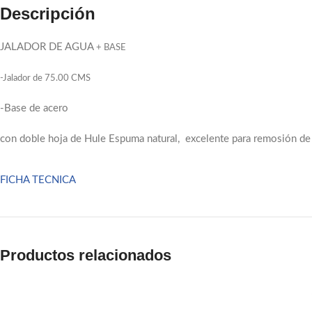
Descripción
JALADOR DE AGUA
+ BASE
-Jalador de 75.00 CMS
-Base de acero
con doble hoja de Hule Espuma natural, excelente para remosión de líq
FICHA TECNICA
Facebook
Email
Productos relacionados
Pinterest
linkedin
WhatsApp