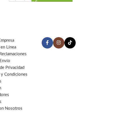
Empresa
 en Línea
 Reclamaciones
 Envío
 de Privacidad
 y Condiciones
s
n
dores
s
con Nosotros