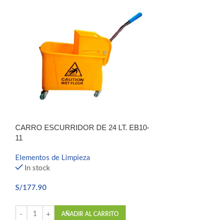
LIMPIA LUNA D
PULVERIZAR
CARRO ESCURRIDOR DE 24 LT. EB10-
11
Elementos de Li
Limpia Luna Hog
Elementos de Limpieza
In stock
In stock
S/
25.90
S/
177.90
AÑ
AÑADIR AL CARRITO