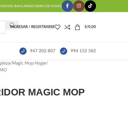
CUENTAS BANCARIAS
TARIFA DE ENVIO
INGRESAR / REGISTRARSE
S/
0.00
947 202 807
994 152 582
mpieza
Magic Mop Hogar
OMO
IDOR MAGIC MOP