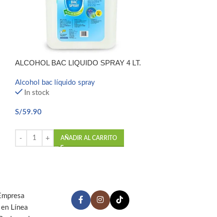
ALCOHOL BAC LIQUIDO SPRAY 4 LT.
Alcohol bac líquido spray
ALCOHOL BAC L
In stock
Alcohol bac líqu
S/
59.90
In stock
AÑADIR AL CARRITO
S/
9.30
S/
12.90
AÑ
Empresa
 en Línea