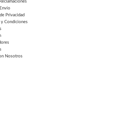
 Reclamaciones
 Envío
 de Privacidad
 y Condiciones
s
n
dores
s
con Nosotros