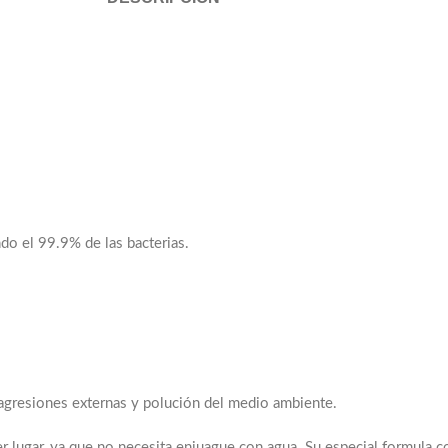
o el 99.9% de las bacterias.
gresiones externas y polución del medio ambiente.
lugar, ya que no necesita enjuague con agua. Su especial formula con