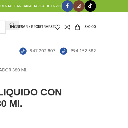
CUENTAS BANCARIAS
TARIFA DE ENVIO
INGRESAR / REGISTRARSE
S/
0.00
947 202 807
994 152 582
ADOR 380 Ml.
LIQUIDO CON
0 Ml.