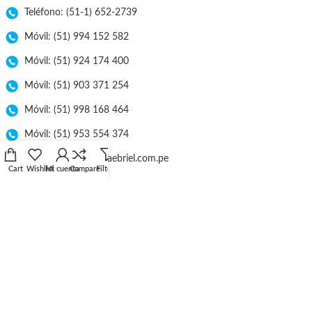
Teléfono: (51-1) 652-2739
Móvil: (51) 994 152 582
Móvil: (51) 924 174 400
Móvil: (51) 903 371 254
Móvil: (51) 998 168 464
Móvil: (51) 953 554 374
E-mail: ventas@lineaebriel.com.pe
Cart
Wishlist
Mi cuenta
Compare
Filters
Nuestra Empresa
Atención en Línea
Libro de Reclamaciones
Tarifa de Envío
Políticas de Privacidad
Términos y Condiciones
Catálogos
Ubicación