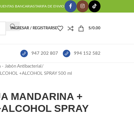
CUENTAS BANCARIAS
TARIFA DE ENVIO
INGRESAR / REGISTRARSE
S/
0.00
947 202 807
994 152 582
- Jabón Antibacterial
LCOHOL +ALCOHOL SPRAY 500 ml
A MANDARINA +
+ALCOHOL SPRAY