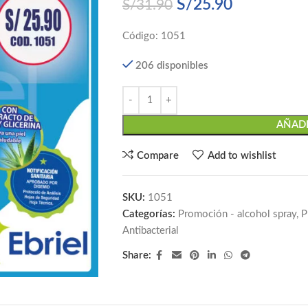
S/
25.90
S/
31.90
Código: 1051
206 disponibles
AÑADI
Compare
Add to wishlist
SKU:
1051
Categorías:
Promoción - alcohol spray
,
P
Antibacterial
Share: