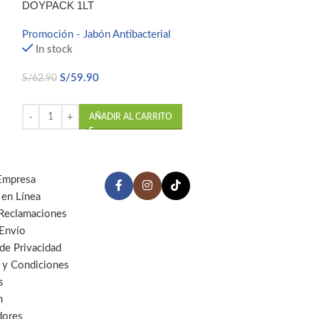
DOYPACK 1LT
Promoción - alco
Promoción - Jabón Antibacterial
Gel Alcohol
,
Pro
In stock
Antibacterial
In stock
S/
59.90
S/
62.90
S/
169.
S/
179.00
AÑADIR AL CARRITO
AÑ
Empresa
 en Línea
 Reclamaciones
 Envío
 de Privacidad
 y Condiciones
s
n
dores