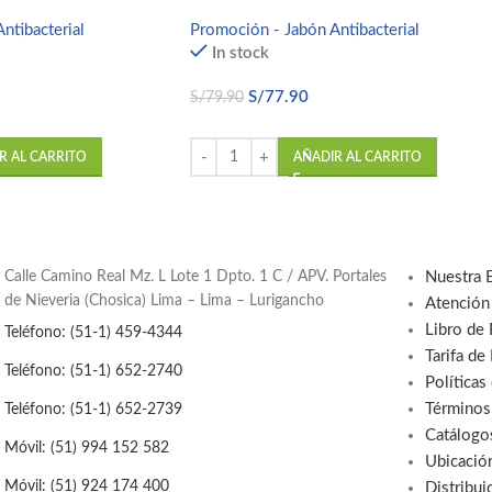
ntibacterial
Promoción - Jabón Antibacterial
In stock
S/
77.90
S/
79.90
R AL CARRITO
AÑADIR AL CARRITO
Calle Camino Real Mz. L Lote 1 Dpto. 1 C / APV. Portales
Nuestra 
de Nieveria (Chosica) Lima – Lima – Lurigancho
Atención
Libro de
Teléfono: (51-1) 459-4344
Tarifa de
Teléfono: (51-1) 652-2740
Políticas
Términos
Teléfono: (51-1) 652-2739
Catálogo
Móvil: (51) 994 152 582
Ubicació
Móvil: (51) 924 174 400
Distribui