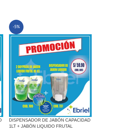
-5%
-5%
D
DISPENSADOR DE JABÓN CAPACIDAD
DISPENSADOR
1LT + JABÓN LIQUIDO FRUTAL
SENSOR + ALCO