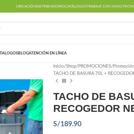
UBICACIÓN
DISTRIBUIDORES
CATÁLOGOS
TRABAJE CON NOSOTROS
TALOGOS
BLOG
ATENCIÓN EN LÍNEA
Inicio
Shop
PROMOCIONES
Promoción
TACHO DE BASURA 70L + RECOGEDO
TACHO DE BASU
RECOGEDOR N
S/
189.90