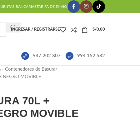
CUENTAS BANCARIAS
TARIFA DE ENVIO
INGRESAR / REGISTRARSE
S/
0.00
947 202 807
994 152 582
 - Contenedores de Basura
R NEGRO MOVIBLE
RA 70L +
EGRO MOVIBLE