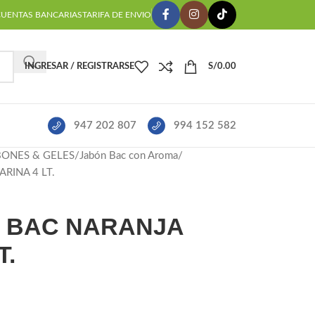
CUENTAS BANCARIAS
TARIFA DE ENVIO
INGRESAR / REGISTRARSE
S/
0.00
947 202 807
994 152 582
BONES & GELES
Jabón Bac con Aroma
RINA 4 LT.
O BAC NARANJA
T.