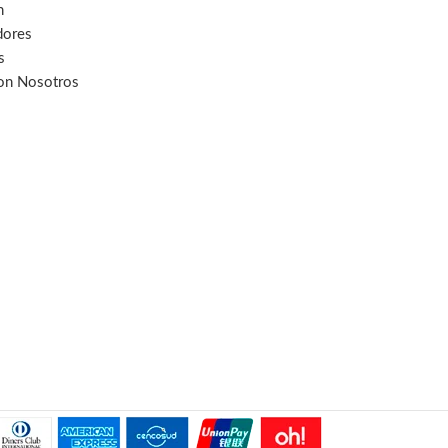
n
dores
s
con Nosotros