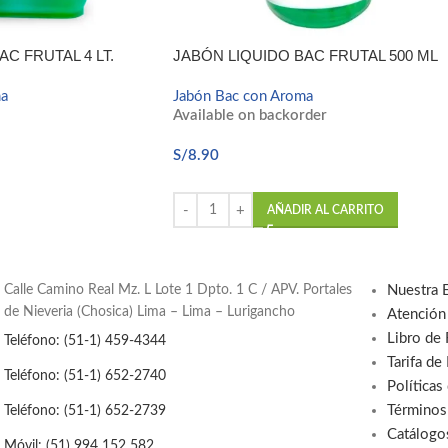
C FRUTAL 4 LT.
JABÓN LIQUIDO BAC FRUTAL 500 ML
ma
Jabón Bac con Aroma
Available on backorder
S/
8.90
AÑADIR AL CARRITO
Calle Camino Real Mz. L Lote 1 Dpto. 1 C / APV. Portales
Nuestra 
de Nieveria (Chosica) Lima – Lima – Lurigancho
Atención
Libro de
Teléfono: (51-1) 459-4344
Tarifa de
Teléfono: (51-1) 652-2740
Políticas
Términos
Teléfono: (51-1) 652-2739
Catálogo
Móvil: (51) 994 152 582