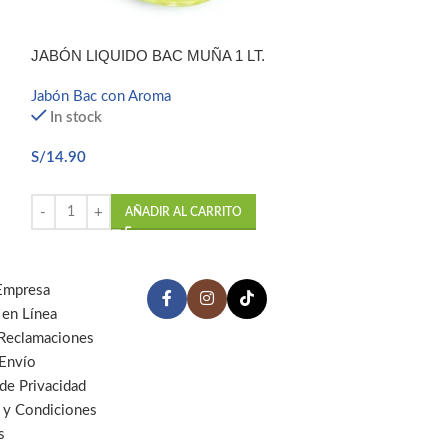
JABÓN LIQUIDO BAC MUÑA 1 LT.
JABÓN LIQUID
Jabón Bac con Aroma
Jabón Bac con A
In stock
In stock
S/
14.90
S/
7.40
AÑADIR AL CARRITO
AÑ
Empresa
 en Línea
 Reclamaciones
 Envío
 de Privacidad
 y Condiciones
s