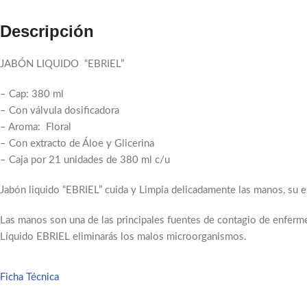
Descripción
JABÓN LIQUIDO “EBRIEL”
– Cap: 380 ml
– Con válvula dosificadora
– Aroma: Floral
– Con extracto de Áloe y Glicerina
– Caja por 21 unidades de 380 ml c/u
Jabón liquido “EBRIEL” cuida y Limpia delicadamente las manos, su es
Facebook
Las manos son una de las principales fuentes de contagio de enfer
Email
Líquido EBRIEL eliminarás los malos microorganismos.
Pinterest
Ficha Técnica
linkedin