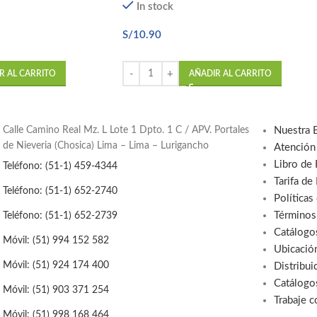
In stock
S/
10.90
R AL CARRITO
AÑADIR AL CARRITO
Calle Camino Real Mz. L Lote 1 Dpto. 1 C / APV. Portales
Nuestra 
de Nieveria (Chosica) Lima – Lima – Lurigancho
Atención
Libro de
Teléfono: (51-1) 459-4344
Tarifa de
Teléfono: (51-1) 652-2740
Políticas
Términos
Teléfono: (51-1) 652-2739
Catálogo
Móvil: (51) 994 152 582
Ubicació
Móvil: (51) 924 174 400
Distribui
Catálogo
Móvil: (51) 903 371 254
Trabaje 
Móvil: (51) 998 168 464