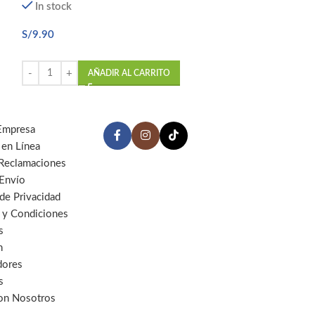
In stock
In stock
S/
9.90
S/
6.40
AÑADIR AL CARRITO
AÑ
Empresa
 en Línea
 Reclamaciones
 Envío
 de Privacidad
 y Condiciones
s
n
dores
s
con Nosotros