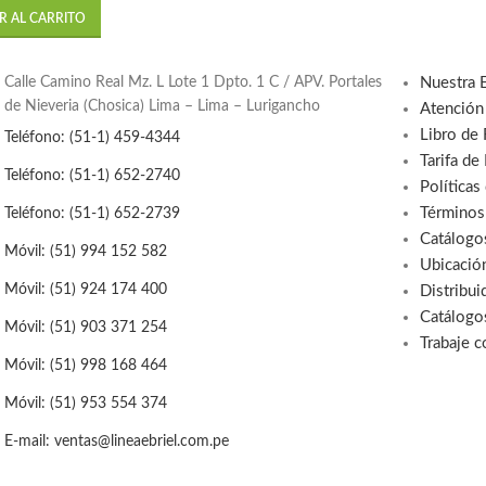
R AL CARRITO
Calle Camino Real Mz. L Lote 1 Dpto. 1 C / APV. Portales
Nuestra 
de Nieveria (Chosica) Lima – Lima – Lurigancho
Atención
Libro de
Teléfono: (51-1) 459-4344
Tarifa de
Teléfono: (51-1) 652-2740
Políticas
Términos
Teléfono: (51-1) 652-2739
Catálogo
Móvil: (51) 994 152 582
Ubicació
Móvil: (51) 924 174 400
Distribui
Catálogo
Móvil: (51) 903 371 254
Trabaje 
Móvil: (51) 998 168 464
Móvil: (51) 953 554 374
E-mail: ventas@lineaebriel.com.pe