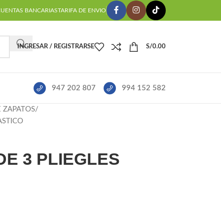
CUENTAS BANCARIAS
TARIFA DE ENVIO
INGRESAR / REGISTRARSE
S/
0.00
947 202 807
994 152 582
E ZAPATOS
ASTICO
E 3 PLIEGLES