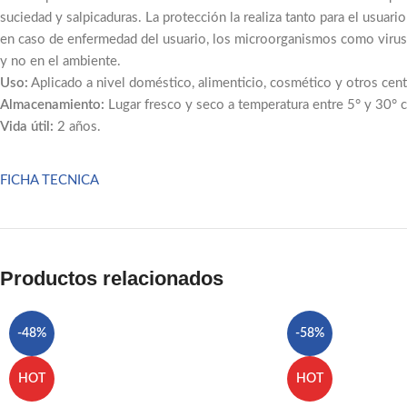
suciedad y salpicaduras. La protección la realiza tanto para el usuar
Facebook
en caso de enfermedad del usuario, los microorganismos como virus q
Email
y no en el ambiente.
Uso:
Aplicado a nivel doméstico, alimenticio, cosmético y otros cent
Pinterest
Almacenamiento:
Lugar fresco y seco a temperatura entre 5° y 30° c. 
Vida útil:
2 años.
linkedin
WhatsApp
FICHA TECNICA
Telegram
Productos relacionados
-48%
-58%
HOT
HOT