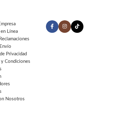
Empresa
 en Línea
 Reclamaciones
 Envío
 de Privacidad
 y Condiciones
s
n
dores
s
con Nosotros