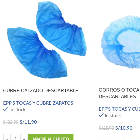
GORROS O TOCAS
CUBRE CALZADO DESCARTABLE
DESCARTABLES
EPP'S TOCAS Y CUBRE ZAPATOS
EPP'S TOCAS Y C
In stock
In stock
S/
11.90
S/
22.90
S/
10.90
S/
25.90
AÑADIR AL CARRITO