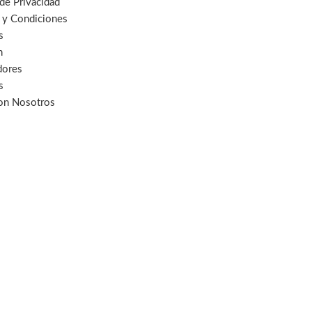
 de Privacidad
 y Condiciones
s
n
dores
s
con Nosotros