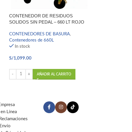
CONTENEDOR 
CONTENEDOR DE RESIDUOS
SOLIDOS SIN P
SOLIDOS SIN PEDAL – 660 LT ROJO
CONTENEDORE
CONTENEDORES DE BASURA
,
Contenedores d
Contenedores de 660L
In stock
In stock
S/
1,099.00
S/
1,099.00
AÑ
AÑADIR AL CARRITO
Empresa
 en Línea
 Reclamaciones
 Envío