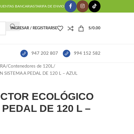
CUENTAS BANCARIAS
TARIFA DE ENVIO
INGRESAR / REGISTRARSE
S/
0.00
947 202 807
994 152 582
URA
Contenedores de 120L
SISTEMA A PEDAL DE 120 L – AZUL
CTOR ECOLÓGICO
PEDAL DE 120 L –