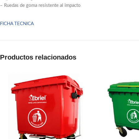
– Ruedas de goma resistente al impacto
Pinterest
linkedin
FICHA TECNICA
WhatsApp
Telegram
Productos relacionados