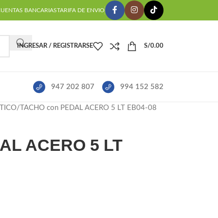
CUENTAS BANCARIAS
TARIFA DE ENVIO
INGRESAR / REGISTRARSE
S/
0.00
947 202 807
994 152 582
TICO
TACHO con PEDAL ACERO 5 LT EB04-08
AL ACERO 5 LT