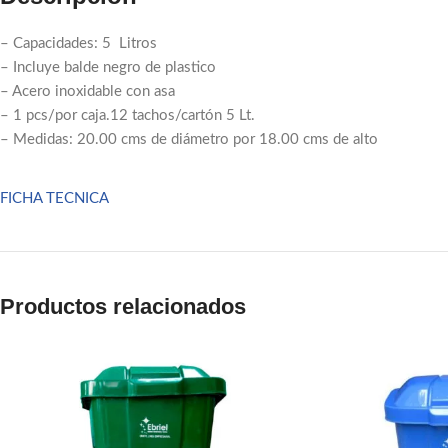
– Capacidades: 5 Litros
– Incluye balde negro de plastico
– Acero inoxidable con asa
– 1 pcs/por caja.12 tachos/cartón 5 Lt.
– Medidas: 20.00 cms de diámetro por 18.00 cms de alto
FICHA TECNICA
Facebook
Email
Pinterest
Productos relacionados
linkedin
WhatsApp
Telegram