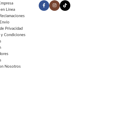
Empresa
 en Línea
 Reclamaciones
 Envío
 de Privacidad
 y Condiciones
s
n
dores
s
con Nosotros