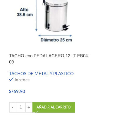
TACHO con PEDAL ACERO 12 LT EB04-
TACHO con PED
09
10
TACHOS DE METAL Y PLASTICO
TACHOS DE MET
In stock
In stock
S/
69.90
S/
99.90
AÑADIR AL CARRITO
AÑ