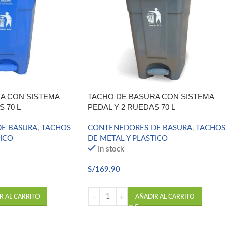
A CON SISTEMA
TACHO DE BASURA CON SISTEMA
 70 L
PEDAL Y 2 RUEDAS 70 L
E BASURA
,
TACHOS
CONTENEDORES DE BASURA
,
TACHOS
TICO
DE METAL Y PLASTICO
In stock
S/
169.90
R AL CARRITO
AÑADIR AL CARRITO