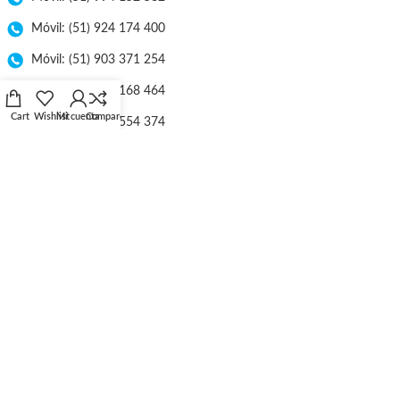
Móvil: (51) 924 174 400
Móvil: (51) 903 371 254
Móvil: (51) 998 168 464
Cart
Wishlist
Mi cuenta
Compare
Móvil: (51) 953 554 374
E-mail: ventas@lineaebriel.com.pe
Nuestra Empresa
Atención en Línea
Libro de Reclamaciones
Tarifa de Envío
Políticas de Privacidad
Términos y Condiciones
Catálogos
Ubicación
Distribuidores
Catálogos
Trabaje con Nosotros