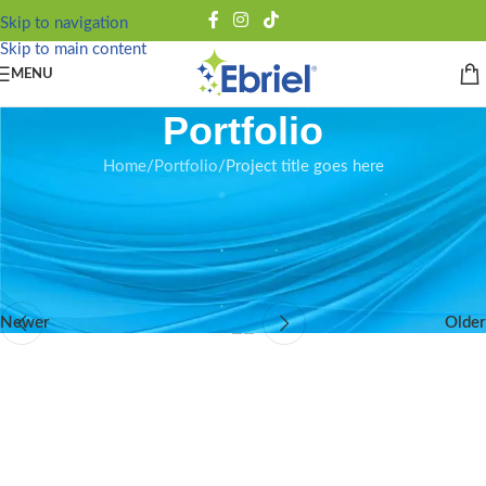
Skip to navigation
Skip to main content
MENU
Portfolio
Home
Portfolio
Project title goes here
Lorem ipsum dolor sit amet, consectetur adipisicing elit. Proin nibh
augue, suscipit a, scelerisque sed, lacinia in, mi. Cras vel lorem.
Etiam pellentesque aliquet tellus.
Newer
Older