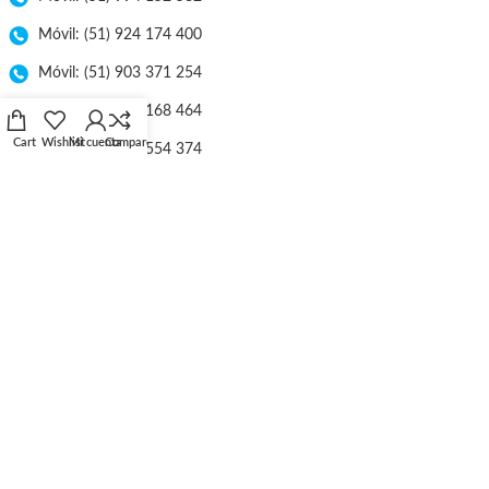
Móvil: (51) 924 174 400
Móvil: (51) 903 371 254
Móvil: (51) 998 168 464
Cart
Wishlist
Mi cuenta
Compare
Móvil: (51) 953 554 374
E-mail: ventas@lineaebriel.com.pe
Nuestra Empresa
Atención en Línea
Libro de Reclamaciones
Tarifa de Envío
Políticas de Privacidad
Términos y Condiciones
Catálogos
Ubicación
Distribuidores
Catálogos
Trabaje con Nosotros