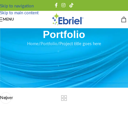
Skip to navigation
Skip to main content
MENU
Portfolio
Home
Portfolio
Project title goes here
OVERVIEW
Lorem ipsum dolor sit amet, consectetur adipisicing elit. Proin nibh
augue, suscipit a, scelerisque sed, lacinia in, mi. Cras vel lorem.
Etiam pellentesque aliquet tellus. Phasellus pharetra nulla.
Newer