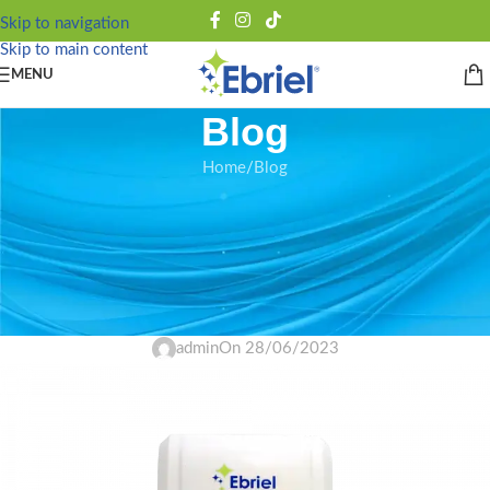
Skip to navigation
Skip to main content
MENU
Blog
Home
Blog
BLOG
Dispensador Para Jabón Líquido:
Cuidado Y Bienestar Para
Empresas
admin
On 28/06/2023